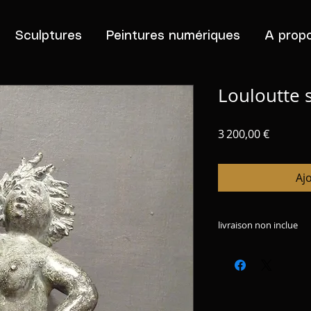
Sculptures
Peintures numériques
A prop
Louloutte s
Prix
3 200,00 €
Aj
livraison non inclue