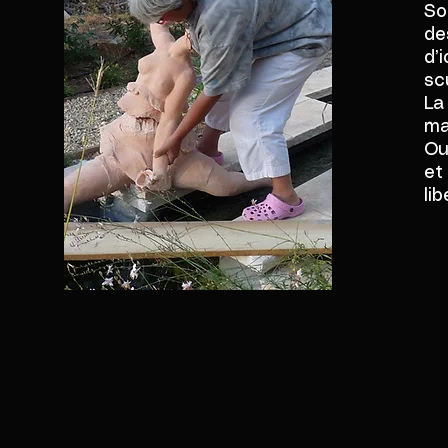
So
de
d’
sc
La
ma
Ou
et
li