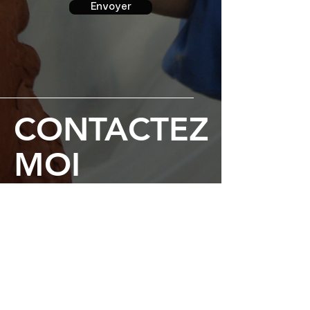
Envoyer
CONTACTEZ
MOI
Email
sabine.cherki@gmail.com
Facebook
@sabine cherki