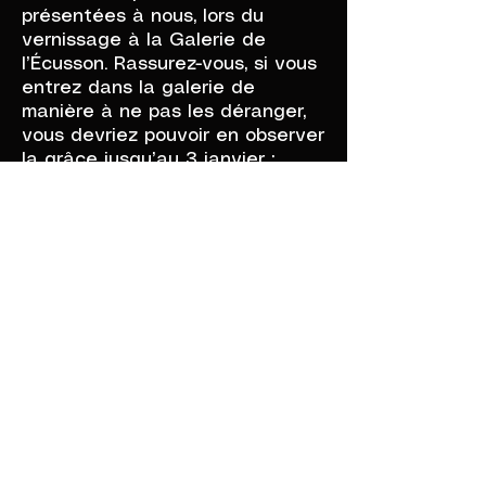
présentées à nous, lors du
vernissage à la Galerie de
l’Écusson. Rassurez-vous, si vous
entrez dans la galerie de
manière à ne pas les déranger,
vous devriez pouvoir en observer
la grâce jusqu’au 3 janvier ;
Ah ! une dernière question, un
peu inquiète, à Sabine Cherki : je
n’ai pas pu voir le moindre loulou,
dans ce chapelet de louloutes.
Tranquillisez-moi, vous savez
bien comment elles se
reproduisent, vous qui les avez
fait naître pour notre plus grand
plaisir !
Jean GELBSEIDEN