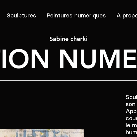
Sculptures
Peintures numériques
A prop
Sabine cherki
TION NUME
Scu
son 
Appl
cour
le m
huma