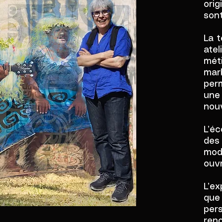
orig
sont
La 
atel
méti
marb
perm
une
nouv
L’éc
des 
modè
ouvr
L’e
que 
pers
reno