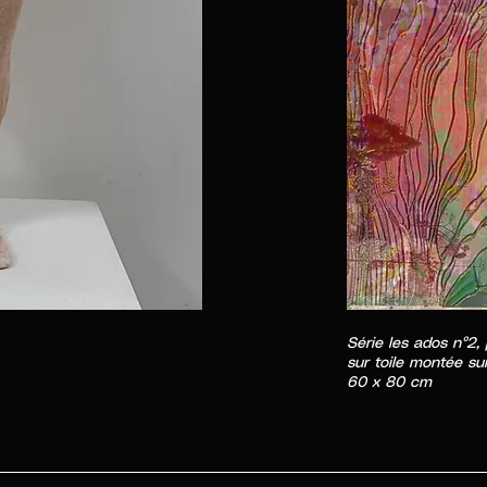
Série les ados n°2,
sur toile montée su
60 x 80 cm