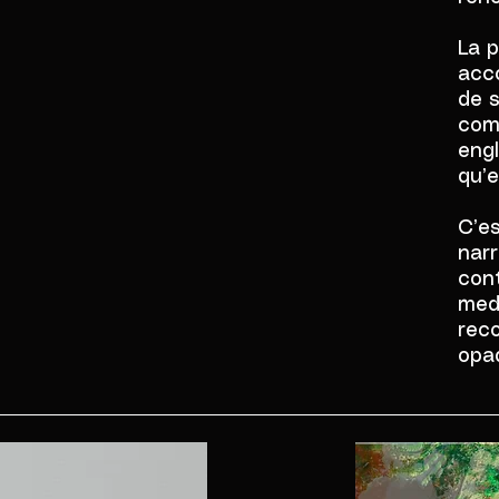
La p
acc
de 
com
eng
qu’e
C’e
narr
cont
med
rec
opa